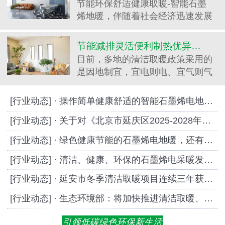
节能环保舒适健康取暖-智能石墨
烯地暖，伴随着社会经济迅速发展
趋势，大家对生活水平和品质的规
定愈来愈高，尤其是对住的质量规
节能减排灵活便利制热优异的石墨烯电地暖大势所趋发展迅猛！
定更加明显，尤其是针对冬天采暖
目前，多地的清洁取暖政策采用的
的要求，早已不...
是因地制宜，宜电则电、宜气则气
等多种方式取暖并驾齐驱，石墨烯
电地暖给您带来节能省电、制热优
[行业动态] · 操作简单健康舒适的智能石墨烯电地暖你爱了吗？
异、灵活便利的采暖体验！但是为
[行业动态] · 关于对《北京市延庆区2025-2028年度农村地区村庄冬季清洁取暖长效管护方案（征求意见稿）》
什么石墨烯电...
[行业动态] · 绿色健康节能的石墨烯电地暖，还有你不知道的用途！
[行业动态] · 清洁、健康、环保的石墨烯电采暖发展迅猛，前景大好
[行业动态] · 延安市冬季清洁取暖项目连续三年获得国家资金绩效评价A等级
[行业动态] · 生态环境部：将加快推进清洁取暖、超低排放改造等重点任务
引领低碳绿色环保新生活