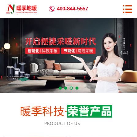

首页

400-844-5557
关于暖季
全国生产基地
暖季优势
产品中心
相关资讯
工程案例
企业宣传
代理加盟